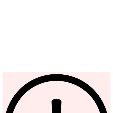
Iscriviti alla nostra newsletter
Rimani sempre un passo avanti: spoiler sui nuovi lanci,
offerte top e chicche esclusive direttamente nella tua casella
di posta.